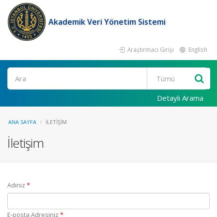
Akademik Veri Yönetim Sistemi
Araştırmacı Girişi
English
Ara
Detaylı Arama
ANA SAYFA
İLETIŞIM
İletişim
(Zorunlu alan)
Adınız
*
(Zorunlu alan)
E-posta Adresiniz
*