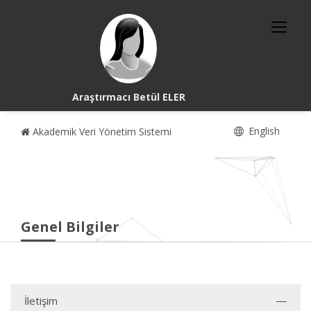
Araştırmacı Betül ELER
English
Akademik Veri Yönetim Sistemi
Genel Bilgiler
İletişim