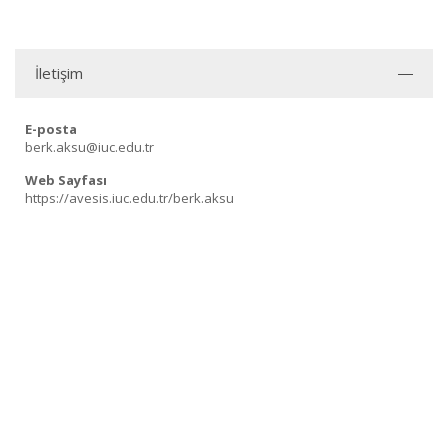
İletişim
E-posta
berk.aksu@iuc.edu.tr
Web Sayfası
https://avesis.iuc.edu.tr/berk.aksu