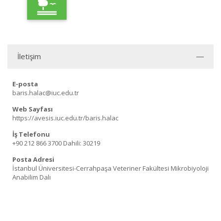
İletişim
E-posta
baris.halac@iuc.edu.tr
Web Sayfası
https://avesis.iuc.edu.tr/baris.halac
İş Telefonu
+90 212 866 3700
Dahili: 30219
Posta Adresi
İstanbul Üniversitesi-Cerrahpaşa Veteriner Fakültesi Mikrobiyoloji
Anabilim Dalı