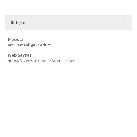
İletişim
E-posta
arzu.simsek@iuc.edu.tr
Web Sayfası
https://avesis.iuc.edu.tr/arzu.simsek