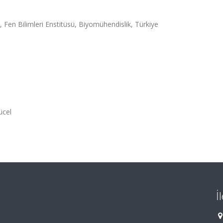
i, Fen Bilimleri Enstitüsü, Biyomühendislik, Türkiye
ücel
İ