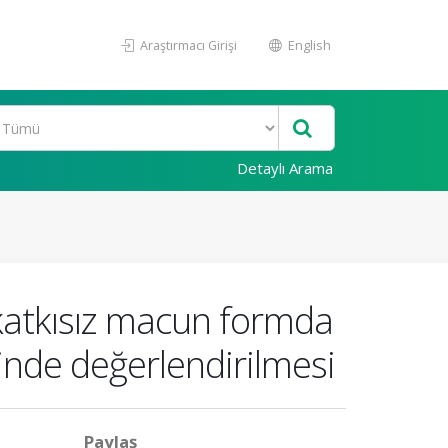
Araştırmacı Girişi
English
Detaylı Arama
 katkısız macun formda
ğinde değerlendirilmesi
Paylaş