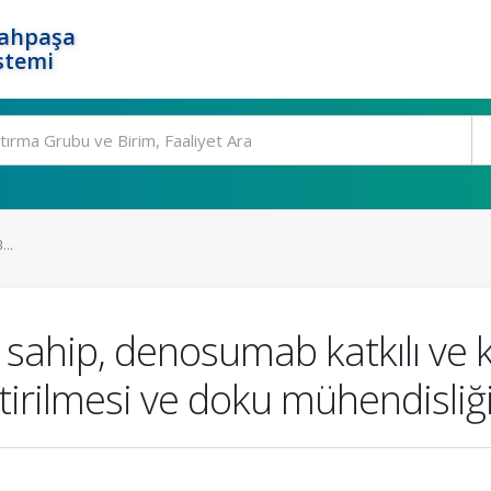
rahpaşa
stemi
..
e sahip, denosumab katkılı ve
iştirilmesi ve doku mühendisli