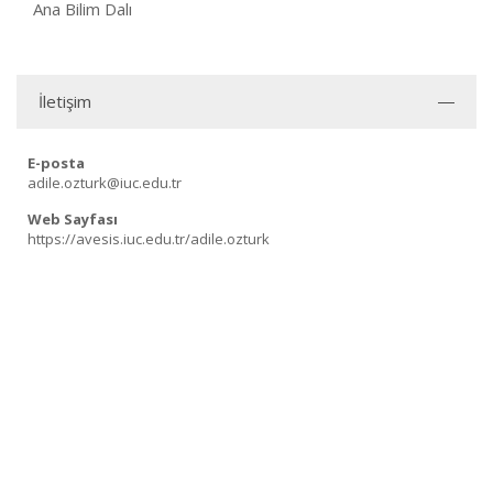
Ana Bilim Dalı
İletişim
E-posta
adile.ozturk@iuc.edu.tr
Web Sayfası
https://avesis.iuc.edu.tr/adile.ozturk